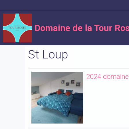
Domaine de la Tour Ro
St Loup
2024 domaine t