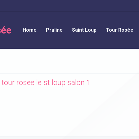
sée
Home
Praline
Saint Loup
Tour Rosée
our rosee le st loup salon 1