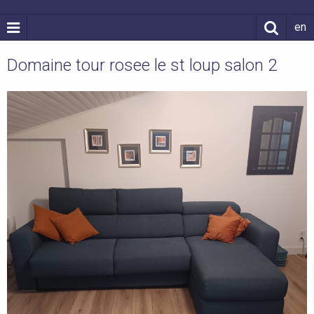
en
Domaine tour rosee le st loup salon 2